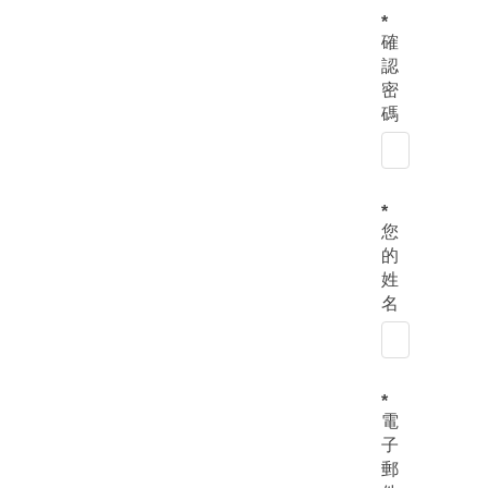
確
認
密
碼
您
的
姓
名
電
子
郵