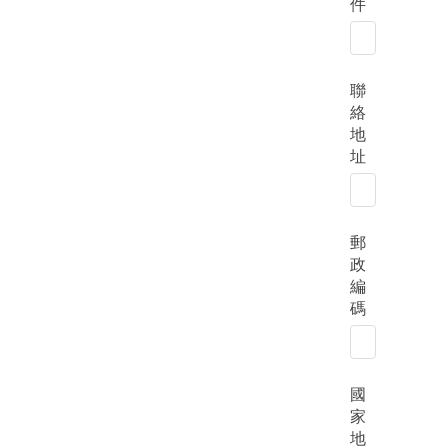
件
聯
絡
地
址
郵
政
編
碼
國
家
地