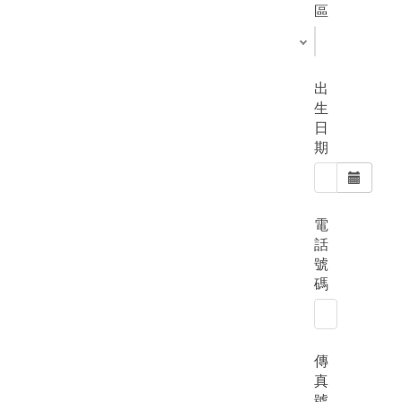
區
出
生
日
期
電
話
號
碼
傳
真
號