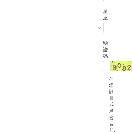
星
座
驗
證
碼
在
您
註
冊
成
爲
會
員
前,