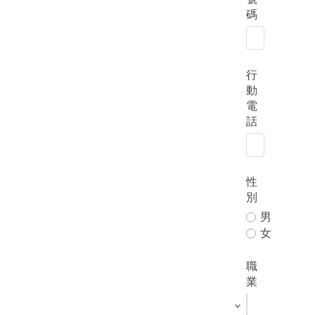
碼
行
動
電
話
性
別
男
女
職
業