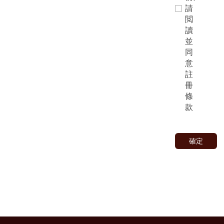
請
閲
讀
並
同
意
註
冊
條
款
確定